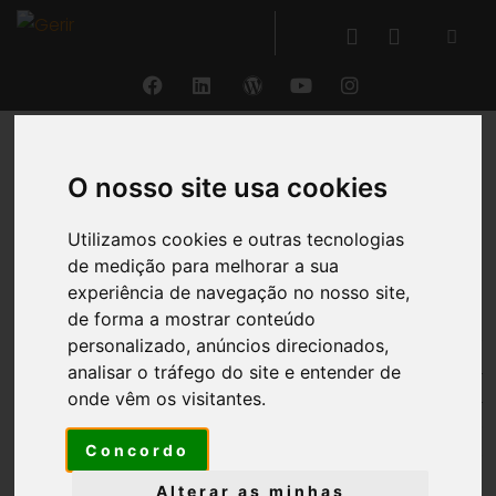
VOLTAR
O nosso site usa cookies
Colaboradores
Utilizamos cookies e outras tecnologias
de medição para melhorar a sua
experiência de navegação no nosso site,
®
Com o GERIR
é possível consultar e alterar as
de forma a mostrar conteúdo
diversas realidades associadas ao colaborador,
personalizado, anúncios direcionados,
desde a
gestão dos seus dados pessoais
,
contratos
analisar o tráfego do site e entender de
de trabalho
,
horários e local de trabalho
,
evolução
onde vêm os visitantes.
na carreira
,
eventos
,
medicina no trabalho
,
permitindo ainda
simular e registar ordenados
,
Concordo
entre outras funcionalidades.
Alterar as minhas