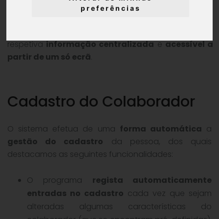
preferências
®
A
criação dos colaboradores
no GERIR
é efetuada
de uma
forma simples e rápida
, estando a
respetiva
informação centralizada
e
acessível a
partir de um só ecrã
.
Cadastro do Colaborador
O sistema efetua de uma
forma automática
a
gestão do cadastro
da pessoa, dos quais
destacamos as seguintes funcionalidades:
O programa
regista automaticamente
entradas no cadastro
cada vez que sejam
alteradas algumas características do