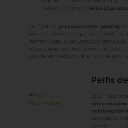
relatório que inclui as característi
nível do cadastro, as
férias já gozad
Ao nível do
processamento salarial
, e
nomeadamente no que diz respeito às r
exemplo,
caso a remuneração tenha sido 
automaticamente determina a remuneração
dias de remuneração A€ e Y dias de remun
Perfis 
Esta funcion
remunerações
colaboradore
descontos, po
preencher se