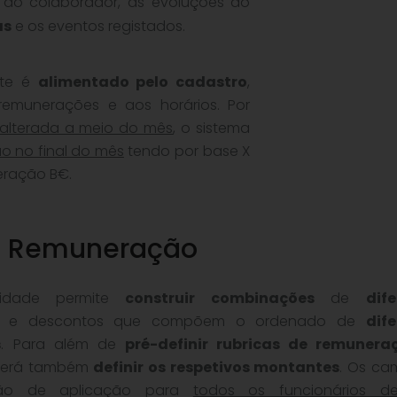
cas do colaborador, as evoluções ao
as
e os eventos registados.
ste é
alimentado pelo cadastro
,
emunerações e aos horários. Por
alterada a meio do mês
, o sistema
 no final do mês
tendo por base X
eração B€.
de Remuneração
alidade permite
construir combinações
de
dif
e descontos que compõem o ordenado de
dif
s
. Para além de
pré-definir rubricas de remunera
derá também
definir os respetivos montantes
. Os ca
rão de aplicação para
todos os funcionários 