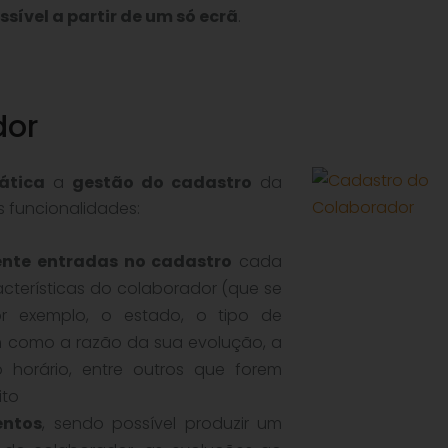
ssível a partir de um só ecrã
.
dor
ática
a
gestão do cadastro
da
 funcionalidades:
nte entradas no cadastro
cada
cterísticas do colaborador (que se
or exemplo, o estado, o tipo de
em como a razão da sua evolução, a
 horário, entre outros que forem
ito
entos
, sendo possível produzir um