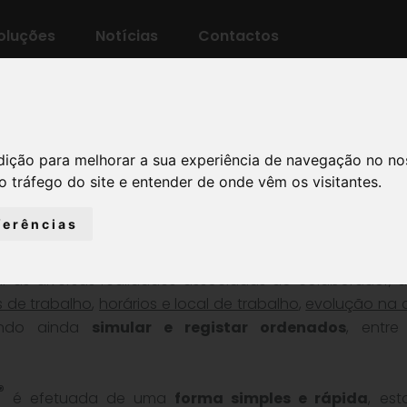
oluções
Notícias
Contactos
dição para melhorar a sua experiência de navegação no no
o tráfego do site e entender de onde vêm os visitantes.
ferências
rar as diversas realidades associadas ao colaborador, 
s de trabalho
,
horários e local de trabalho
,
evolução na c
tindo ainda
simular e registar ordenados
, entre
®
é efetuada de uma
forma simples e rápida
, es