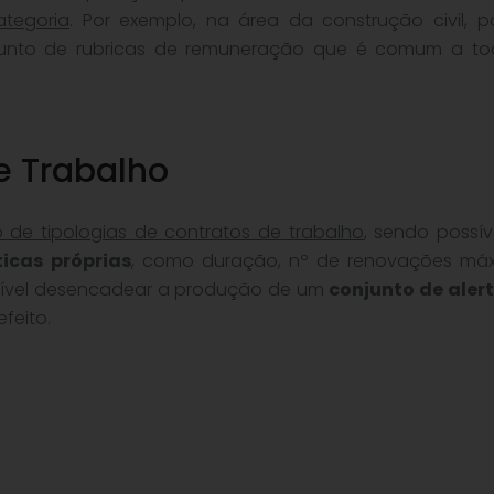
tegoria
. Por exemplo, na área da construção civil, 
njunto de rubricas de remuneração que é comum a to
e Trabalho
o de tipologias de contratos de trabalho
, sendo possív
ticas próprias
, como duração, nº de renovações má
ssível desencadear a produção de um
conjunto de aler
feito.