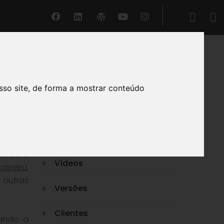
GERIR®
sso site, de forma a mostrar conteúdo
O nosso Suporte
Funcionalidades
desde a
Vídeos
arreira
,
 outras
Versões
Clientes
tando a