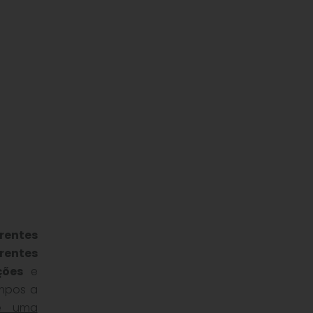
erentes
erentes
ções
e
mpos a
de uma