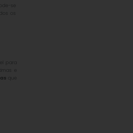
pode-se
dos os
el para
ximas e
tas
que