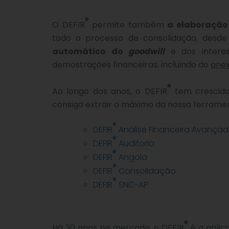
®
O DEFIR
permite também
a elaboração
todo o processo de consolidação, desd
automático do
goodwill
e dos interes
demostrações financeiras, incluindo do
anex
®
Ao longo dos anos, o DEFIR
tem crescido
consiga extrair o máximo da nossa ferram
®
DEFIR
Análise Financeira Avança
®
DEFIR
Auditoria
®
DEFIR
Angola
®
DEFIR
Consolidação
®
DEFIR
SNC-AP
®
Há 30 anos no mercado, o DEFIR
é a aplic