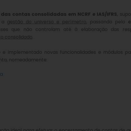
 das contas consolidadas em NCRF e IAS/IFRS
, sup
e a
gestão do universo e perímetro
, passando pelo
c
ses que não controlam até à elaboração das resp
o consolidado
.
 e implementado novas funcionalidades e módulos pa
enta, nomeadamente:
da
ação ideal para efetuar o encerramento de contas de q