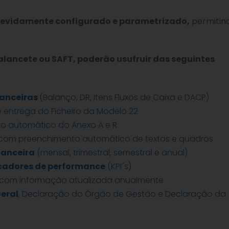
evidamente configurado e parametrizado,
permitin
lancete ou SAFT, poderão usufruir das seguintes
nanceiras
(Balanço, DR, Itens Fluxos de Caixa e DACP)
e entrega do Ficheiro da Modelo 22
o automático do Anexo A e R
com preenchimento automático de textos e quadros
nanceira
(mensal, trimestral, semestral e anual)
icadores de performance
(KPI´s)
com informação atualizada anualmente
eral
, Declaração do Órgão de Gestão e Declaração da