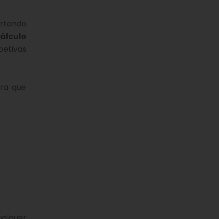
ortando
álculo
etivas
ra que
ualquer