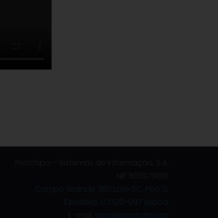
Protótipo – Sistemas de Informação, S.A.
NIF 503579610
Campo Grande 380 Lote 3C, Piso 0,
Escritório C 1700-097 Lisboa
E-mail:
geral@prototipo.pt