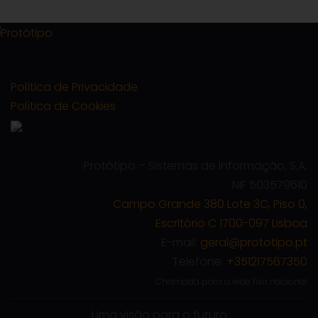
Política de Privacidade
Política de Cookies
Protótipo – Sistemas de Informação, S.A.
NIF 503579610
Campo Grande 380 Lote 3C, Piso 0,
Escritório C 1700-097 Lisboa
E-mail:
geral@prototipo.pt
Telefone:
+351217567350
Chamada para a rede fixa nacional
Uma visão para o futuro