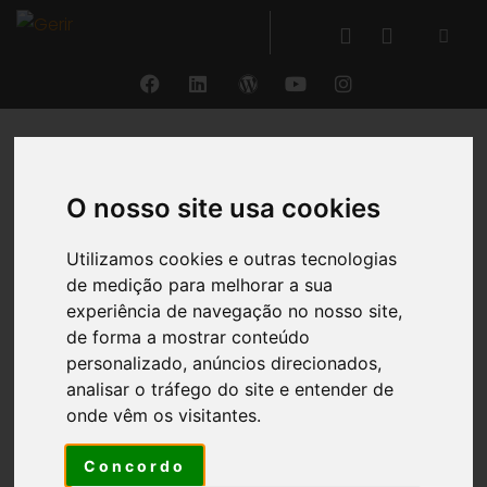
Anterior
Segu
A Nossa Visão
O nosso site usa cookies
Ser o melhor ERP do mercado na produção
Utilizamos cookies e outras tecnologias
e disponibilização de informação de
de medição para melhorar a sua
gestão para os gestores
experiência de navegação no nosso site,
de forma a mostrar conteúdo
personalizado, anúncios direcionados,
analisar o tráfego do site e entender de
Com
fortes competências
adquiridas na área da
onde vêm os visitantes.
Gestão da
Performance
, a Protótipo desenvolveu o
®
GERIR
, um
ERP
estruturado sob um
modelo de
Concordo