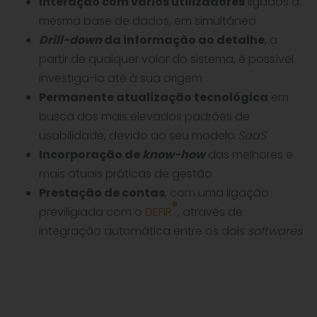
Interação com vários utilizadores
ligados à
mesma base de dados, em simultâneo
Drill-down
da informação ao detalhe
, a
partir de qualquer valor do sistema, é possível
investiga-lo até à sua origem
Permanente atualização tecnológica
em
busca dos mais elevados padrões de
usabilidade, devido ao seu modelo
SaaS
Incorporação de
know-how
das melhores e
mais atuais práticas de gestão
Prestação de contas
, com uma ligação
®
previligiada com o
DEFIR
, através de
integração automática entre os dois
softwares