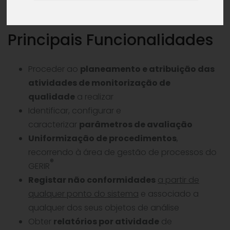
Principais Funcionalidades
Proceder ao
planeamento e atribuição das
atividades de monitorização de
qualidade
a realizar
Identificar, configurar e
caracterizar
parâmetros de avaliação
Uniformização de procedimentos
,
recorrendo à área de gestão de processos do
®
GERIR
Registar não conformidades
a partir de
qualquer ponto do sistema
e associado a
qualquer dos seus objetos de análise
Obter
relatórios por atividade
de