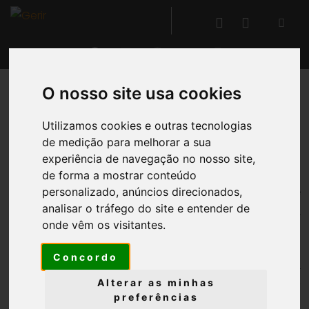
O nosso site usa cookies
VOLTAR
Utilizamos cookies e outras tecnologias
de medição para melhorar a sua
Gestão da Qualidade
experiência de navegação no nosso site,
de forma a mostrar conteúdo
Através da
construção de relatórios-base
personalizado, anúncios direcionados,
analisar o tráfego do site e entender de
associados a
processos de controlo
,
tanto
®
onde vêm os visitantes.
interno como externo
, o GERIR
possibilita
a
identificação e o registo de não
Concordo
conformidades
,
em qualquer ponto do sistema
(compras, receções, produtos, entidades,
Alterar as minhas
preferências
fornecedores, investimentos, etc.).