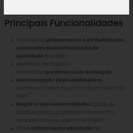
Principais Funcionalidades
Proceder ao
planeamento e atribuição das
atividades de monitorização de
qualidade
a realizar
Identificar, configurar e
caracterizar
parâmetros de avaliação
Uniformização de procedimentos
,
recorrendo à área de gestão de processos do
®
GERIR
Registar não conformidades
a partir de
qualquer ponto do sistema
e associado a
qualquer dos seus objetos de análise
Obter
relatórios por atividade
de