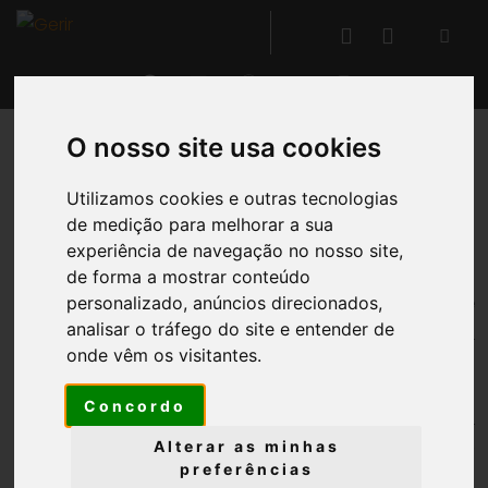
O nosso site usa cookies
VOLTAR
Utilizamos cookies e outras tecnologias
de medição para melhorar a sua
Gestão da Qualidade
experiência de navegação no nosso site,
de forma a mostrar conteúdo
Através da
construção de relatórios-base
personalizado, anúncios direcionados,
analisar o tráfego do site e entender de
associados a
processos de controlo
,
tanto
®
onde vêm os visitantes.
interno como externo
, o GERIR
possibilita
a
identificação e o registo de não
Concordo
conformidades
,
em qualquer ponto do sistema
(compras, receções, produtos, entidades,
Alterar as minhas
preferências
fornecedores, investimentos, etc.).