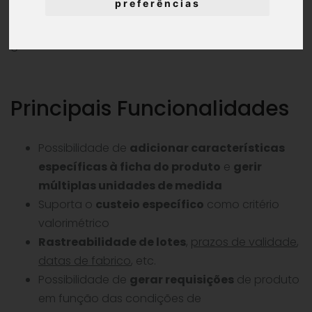
preferências
®
Com o GERIR
, acabaram as diferenças entre a
gestão de
stocks
e a contabilidade!
Principais Funcionalidades
Possibilidade de
adicionar características
específicas à ficha do produto
e
gerir
múltiplas unidades de medida
Suporta o
custeio específico
como critério
valorimétrico
Rastreabilidade de lotes
,
prazos de validade
,
datas de fabrico
, etc.
Possibilidade de
gerar requisições
de produto
em função das condições de