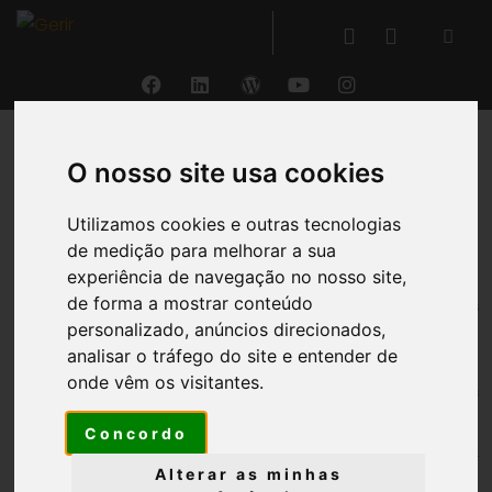
O nosso site usa cookies
VOLTAR
Utilizamos cookies e outras tecnologias
Produtos
de medição para melhorar a sua
experiência de navegação no nosso site,
®
de forma a mostrar conteúdo
O GERIR
permite o
controlo total dos
personalizado, anúncios direcionados,
produtos
, tanto inventariáveis (
stocks
) como dos
analisar o tráfego do site e entender de
serviços
, assegurando a
fiabilidade da
onde vêm os visitantes.
informação
, garantindo o
cumprimento das
regras
aplicáveis e possibilitando a sua gestão de
Concordo
forma
segura
,
integrando todos os movimentos de
stock
na contabilidade
em
tempo real
.
Alterar as minhas