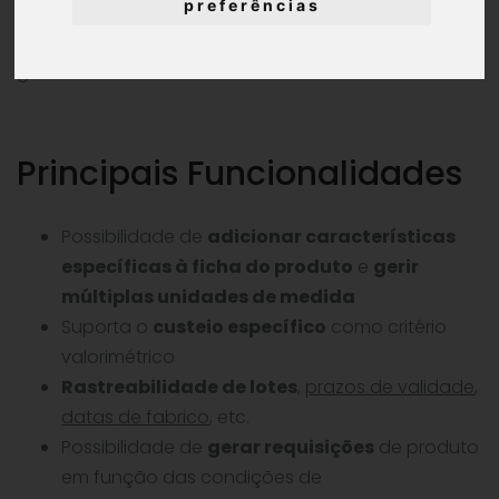
preferências
®
Com o GERIR
, acabaram as diferenças entre a
gestão de
stocks
e a contabilidade!
Principais Funcionalidades
Possibilidade de
adicionar características
específicas à ficha do produto
e
gerir
múltiplas unidades de medida
Suporta o
custeio específico
como critério
valorimétrico
Rastreabilidade de lotes
,
prazos de validade
,
datas de fabrico
, etc.
Possibilidade de
gerar requisições
de produto
em função das condições de