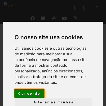
O nosso site usa cookies
VOLTAR
Utilizamos cookies e outras tecnologias
Produtos
de medição para melhorar a sua
experiência de navegação no nosso site,
®
de forma a mostrar conteúdo
O GERIR
permite o
controlo total dos
personalizado, anúncios direcionados,
produtos
, tanto inventariáveis (
stocks
) como dos
analisar o tráfego do site e entender de
serviços
, assegurando a
fiabilidade da
onde vêm os visitantes.
informação
, garantindo o
cumprimento das
regras
aplicáveis e possibilitando a sua gestão de
Concordo
forma
segura
,
integrando todos os movimentos de
stock
na contabilidade
em
tempo real
.
Alterar as minhas