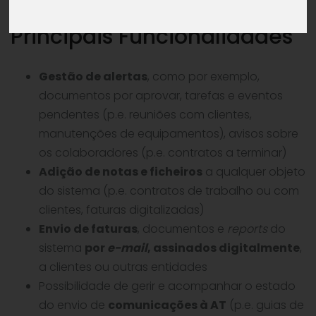
Principais Funcionalidades
Gestão de alertas
, como por exemplo,
documentos por aprovar, tarefas e eventos
pendentes (p.e. reuniões com clientes,
manutenções de equipamentos), avisos sobre
os colaboradores (p.e. contratos a terminar)
Adição de notas e ficheiros
a qualquer objeto
do sistema (p.e. contratos de trabalho ou com
clientes, faturas digitalizadas)
Envio de faturas
, documentos e
reports
do
sistema
por
e-mail
, assinados digitalmente
,
a clientes ou outras entidades
Possibilidade de gerir e acompanhar o estado
do envio de
comunicações à AT
(p.e. guias de