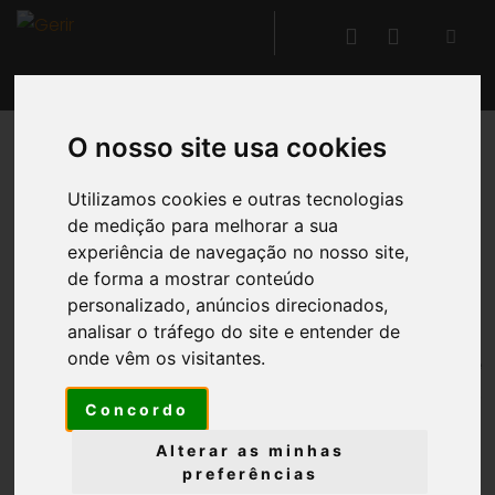
O nosso site usa cookies
VOLTAR
Utilizamos cookies e outras tecnologias
de medição para melhorar a sua
Comunicação
experiência de navegação no nosso site,
de forma a mostrar conteúdo
personalizado, anúncios direcionados,
A área de Comunicação
centraliza
, para cada
analisar o tráfego do site e entender de
utilizador,
todas as comunicações recebidas
-
onde vêm os visitantes.
tanto de outros utilizadores como do sistema -
e
enviadas
, incluindo
e-mails
, notas, ficheiros,
Concordo
notificações de calendário e de alertas, reports
enviados, entre outros.
Alterar as minhas
preferências