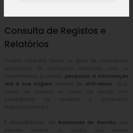
(
Modelo 31 e Modelo 32
).
Consulta de Registos e
Relatórios
Poderá consultar todos os tipos de movimentos
associados às operações realizadas com os
Investimentos, podendo
pesquisar a informação
até à sua origem
, através de
drill-down
, (p.e.,
fatura de compra ou fatura de venda, com
possibilidade de visualizar o documento
registado/emitido).
É disponibilizado um
Balancete de Gestão
, que
permite analisar os saldos das contas