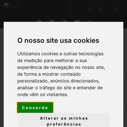
O nosso site usa cookies
VOLTAR
Utilizamos cookies e outras tecnologias
Análises aos Investimentos
de medição para melhorar a sua
experiência de navegação no nosso site,
de forma a mostrar conteúdo
Para além de poder
visualizar e
personalizado, anúncios direcionados,
imprimir
os
cadastros
dos
analisar o tráfego do site e entender de
bens,
extratos
e
etiquetas/QRCode
, é também
onde vêm os visitantes.
possível
obter
Concordo
informação
tanto
financeira
como
de
gestão
,
análises por período
, mapas de análise de
Alterar as minhas
investimentos e os mapas previstos em termos legais
preferências