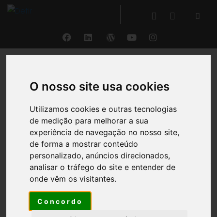
VOLTAR
O nosso site usa cookies
DEFIR® Educação
Utilizamos cookies e outras tecnologias
de medição para melhorar a sua
®
experiência de navegação no nosso site,
O DEFIR
.EdU é
disponibilizado gratuitamente
a
de forma a mostrar conteúdo
instituições de ensino e escolas profissionais,
personalizado, anúncios direcionados,
podendo ser um
apoio na aproximação do ensino à
analisar o tráfego do site e entender de
realidade das atividades desenvolvidas em
onde vêm os visitantes.
ambiente empresarial
.
Concordo
®
Com o DEFIR
é possível apresentar e explicar todos