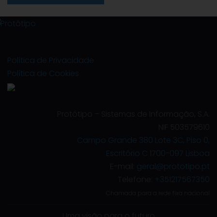
Política de Privacidade
Política de Cookies
Protótipo – Sistemas de Informação, S.A.
NIF 503579610
Campo Grande 380 Lote 3C, Piso 0,
Escritório C 1700-097 Lisboa
E-mail:
geral@prototipo.pt
Telefone:
+351217567350
Chamada para a rede fixa nacional
Uma visão para o futuro