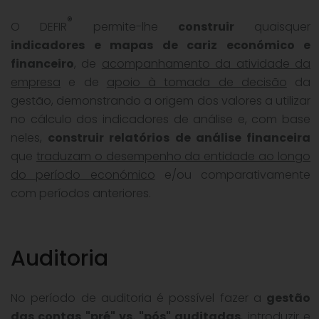
®
O DEFIR
permite-lhe
construir
quaisquer
indicadores e mapas de cariz económico e
financeiro
, de
acompanhamento da atividade da
empresa
e de
apoio à tomada de decisão
da
gestão, demonstrando a origem dos valores a utilizar
no cálculo dos indicadores de análise e, com base
neles,
construir relatórios de análise financeira
que
traduzam o desempenho da entidade ao longo
do período económico
e/ou comparativamente
com períodos anteriores.
Auditoria
No período de auditoria é possível fazer a
gestão
das contas "pré" vs. "pós" auditadas
,
introduzir e