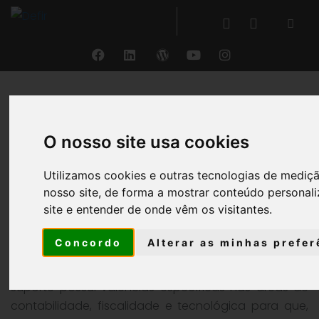
O Nosso Suporte
O nosso site usa cookies
Utilizamos cookies e outras tecnologias de mediç
Plataforma de Suporte
nosso site, de forma a mostrar conteúdo personali
site e entender de onde vêm os visitantes.
Através da Plataforma de Suporte poderá colocar
Concordo
Alterar as minhas prefer
todo o tipo de questões técnicas, contabilísticas ou
fiscais no âmbito do produto. A nossa equipa de
suporte possui valências específicas nas áreas de
contabilidade, fiscalidade e tecnológica para que,