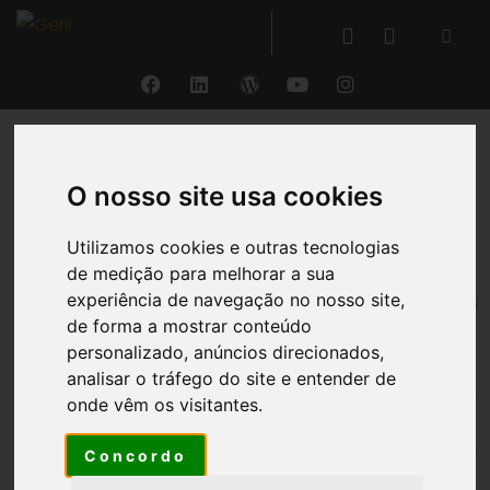
VOLTAR
O nosso site usa cookies
Orçamentos
Utilizamos cookies e outras tecnologias
de medição para melhorar a sua
®
experiência de navegação no nosso site,
O GERIR
permite a
criação, gestão e
de forma a mostrar conteúdo
monitorização
de
múltiplos orçamentos
em
personalizado, anúncios direcionados,
múltiplas perspetivas e objetos
(global para a
analisar o tráfego do site e entender de
entidade, compras, vendas, investimentos e projetos,
onde vêm os visitantes.
tanto externos como internos), com possibilidade de
se
introduzir e acompanhar valores por natureza de
Concordo
rendimento e gasto
, bem como
por segmento
, de