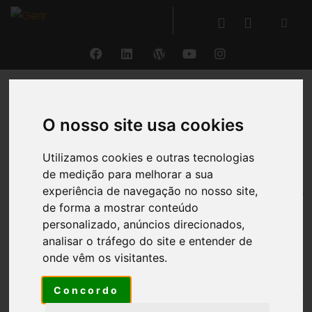
VOLTAR
O nosso site usa cookies
Orçamentos
Utilizamos cookies e outras tecnologias
de medição para melhorar a sua
®
experiência de navegação no nosso site,
O GERIR
permite a
criação, gestão e
de forma a mostrar conteúdo
monitorização
de
múltiplos orçamentos
em
personalizado, anúncios direcionados,
múltiplas perspetivas e objetos
(global para a
analisar o tráfego do site e entender de
entidade, compras, vendas, investimentos e projetos,
onde vêm os visitantes.
tanto externos como internos), com possibilidade de
se
introduzir e acompanhar valores por natureza de
Concordo
rendimento e gasto
, bem como
por segmento
, de