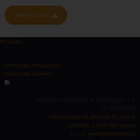
REGISTO DEMO
Política de Privacidade
Política de Cookies
Protótipo – Sistemas de Informação, S.A.
NIF 503579610
Campo Grande 380 Lote 3C, Piso 0,
Escritório C 1700-097 Lisboa
E-mail:
geral@prototipo.pt