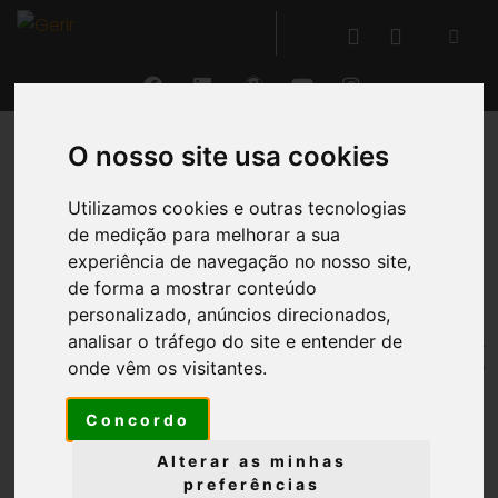
O nosso site usa cookies
VOLTAR
Utilizamos cookies e outras tecnologias
de medição para melhorar a sua
Projetos e Processos
experiência de navegação no nosso site,
de forma a mostrar conteúdo
®
O GERIR
permite
criar e gerir projetos e processos
,
personalizado, anúncios direcionados,
definindo as suas atividades e respetivas
analisar o tráfego do site e entender de
tarefas
, permitindo a
alocação e gestão de
onde vêm os visitantes.
recursos
físicos e humanos, a
orçamentação do
Concordo
projeto
e a
monitorização permanente da
sua
execução
.
Alterar as minhas
preferências