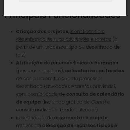
Principais Funcionalidades
Criação dos projetos
,
identificando e
desenhando as suas atividades e tarefas
(a
partir de um processo-tipo ou desenhado de
raiz)
Atribuição de recursos físicos e humanos
(pessoas e equipas),
calendarizar as tarefas
de cada um em função do processo
desenhado (atividades e tarefas previstas),
com possibilidade de
consulta de calendário
de equipa
(incluindo gráfico de
Gantt
) e
consulta individual (cada utilizador)
Possibilidade de
orçamentar o projeto
,
através da
alocação de recursos físicos e