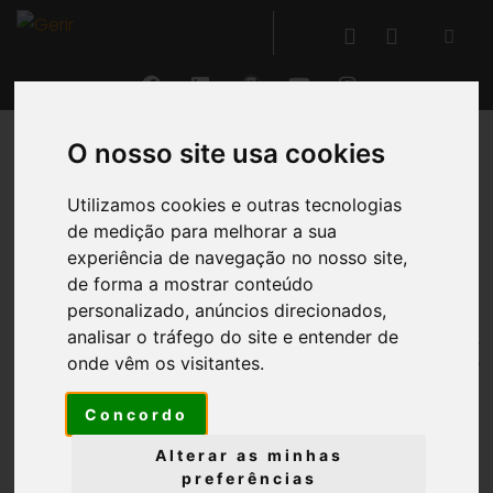
O nosso site usa cookies
VOLTAR
Utilizamos cookies e outras tecnologias
de medição para melhorar a sua
Projetos e Processos
experiência de navegação no nosso site,
de forma a mostrar conteúdo
®
O GERIR
permite
criar e gerir projetos e processos
,
personalizado, anúncios direcionados,
definindo as suas atividades e respetivas
analisar o tráfego do site e entender de
tarefas
, permitindo a
alocação e gestão de
onde vêm os visitantes.
recursos
físicos e humanos, a
orçamentação do
Concordo
projeto
e a
monitorização permanente da
sua
execução
.
Alterar as minhas
preferências