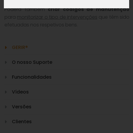
Poderá também
criar códigos de manutenção
para
monitorizar o tipo de intervenções
que têm sido
efetuadas nos respetivos bens.
GERIR®
O nosso Suporte
Funcionalidades
Vídeos
Versões
Clientes