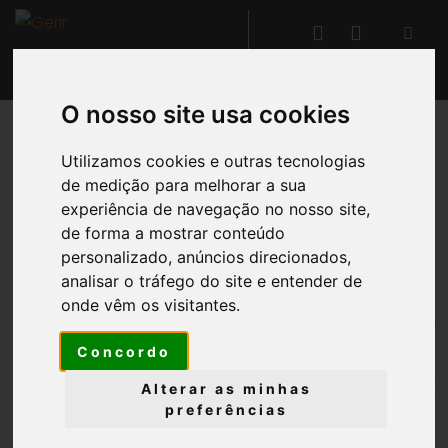
O nosso site usa cookies
VOLTAR
Utilizamos cookies e outras tecnologias
de medição para melhorar a sua
experiência de navegação no nosso site,
Manutenções de
de forma a mostrar conteúdo
Investimentos
personalizado, anúncios direcionados,
analisar o tráfego do site e entender de
onde vêm os visitantes.
É possível efetuar o
registo das manutenções
efetuadas aos bens, permitindo de forma rápida e
Concordo
expedita
analisar quais os bens que têm estado
Alterar as minhas
sujeitos a elevadas reparações
de forma a ponderar
preferências
a sua eventual substituição.