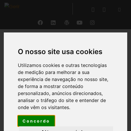
VOLTAR
O nosso site usa cookies
Tesouraria e Fluxos de
Utilizamos cookies e outras tecnologias
de medição para melhorar a sua
Caixa
experiência de navegação no nosso site,
de forma a mostrar conteúdo
®
personalizado, anúncios direcionados,
A gestão de tesouraria e fluxos de caixa do GERIR
analisar o tráfego do site e entender de
inclui o registo em tempo real de todos os fluxos de
onde vêm os visitantes.
caixa, ou seja, todos os fluxos financeiros que
tenham impacto em caixa e bancos (
tesouraria
Concordo
histórica
), reunindo também, numa só área, toda a