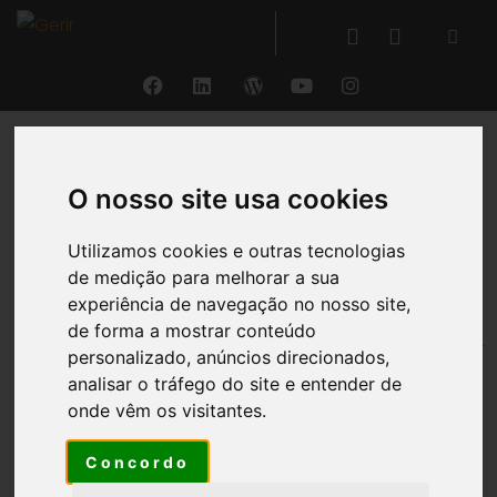
VOLTAR
O nosso site usa cookies
Gestão de Eventos
Utilizamos cookies e outras tecnologias
de medição para melhorar a sua
experiência de navegação no nosso site,
O sistema possui uma área de gestão de eventos,
de forma a mostrar conteúdo
onde são
registados todos os eventos ocorridos
personalizado, anúncios direcionados,
com um dado colaborador
e que têm impacto no
analisar o tráfego do site e entender de
processamento salarial ou no cadastro do
onde vêm os visitantes.
mesmo. Destacamos as seguintes categorias de
eventos:
Concordo