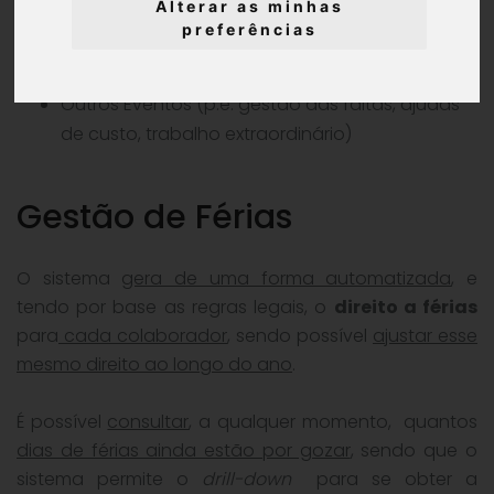
Alterar as minhas
Gestão de Férias
preferências
Gestão do Subsídio de Férias e Natal
Remunerações variáveis ou programadas
Outros Eventos (p.e. gestão das faltas, ajudas
de custo, trabalho extraordinário)
Gestão de Férias
O sistema
gera de uma forma automatizada
, e
tendo por base as regras legais, o
direito a férias
para
cada colaborador
, sendo possível
ajustar esse
mesmo direito ao longo do ano
.
É possível
consultar
, a qualquer momento, quantos
dias de férias ainda estão por gozar
, sendo que o
sistema permite o
drill-down
para se obter a