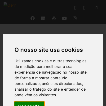
VOLTAR
O nosso site usa cookies
RH Processamento
Utilizamos cookies e outras tecnologias
®
O GERIR
permite a
gestão curricular dos
de medição para melhorar a sua
colaboradores
, assegurando o
processamento
experiência de navegação no nosso site,
de forma a mostrar conteúdo
das remunerações
em Portugal e
personalizado, anúncios direcionados,
respetiva
integração individual na
analisar o tráfego do site e entender de
contabilidade
, permitindo assim a
extração de
onde vêm os visitantes.
um balancete por cada colaborador
contendo
todos os gastos, ativos e passivos relacionados ou
Concordo