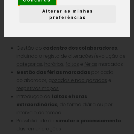
afetos ao mesmo.
Alterar as minhas
preferências
Principais Funcionalidades
Gestão do
cadastro dos colaboradores
,
incluindo o
registo de alterações/evolução de
categorias
,
horários
,
faltas
e
férias
marcadas
Gestão das férias marcadas
por cada
colaborador,
gozadas e não gozadas
e
respetivos mapas
Introdução de
faltas e horas
extraordinárias
, de forma diária ou por
intervalo de tempo
Possibilidade de
simular o processamento
das remunerações