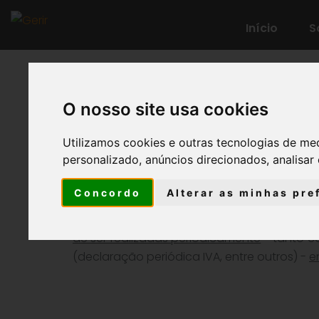
Início
S
O nosso site usa cookies
VOLTAR
Utilizamos cookies e outras tecnologias de me
personalizado, anúncios direcionados, analisar 
Tarefas Periódicas
Concordo
Alterar as minhas pre
®
Com o GERIR
a execução das tarefas recorr
de ser realizadas periodicamente
- tanto co
(declaração periódica IVA, entre outros) -
e