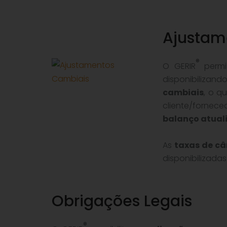
Ajustam
®
O GERIR
permi
disponibiliz
cambiais
, o q
cliente/forne
balanço atual
As
taxas de c
disponibilizada
Obrigações Legais
®