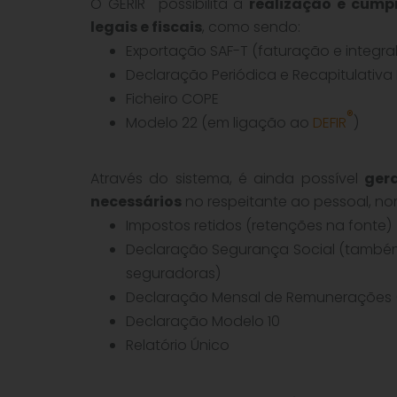
O GERIR
possibilita a
realização e cump
legais e fiscais
, como sendo:
Exportação SAF-T (faturação e integral
Declaração Periódica e Recapitulativa 
Ficheiro COPE
®
Modelo 22 (em ligação ao
DEFIR
)
Através do sistema, é ainda possível
gera
necessários
no respeitante ao pessoal, 
Impostos retidos (retenções na fonte)
Declaração Segurança Social (também 
seguradoras)
Declaração Mensal de Remunerações 
Declaração Modelo 10
Relatório Único