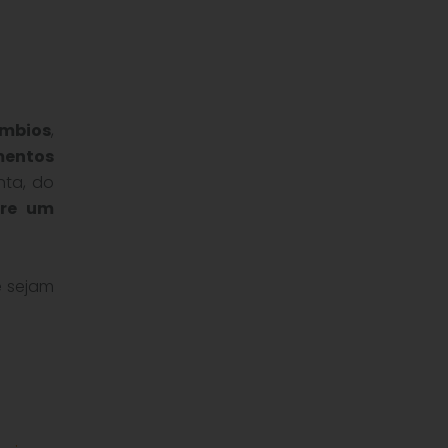
âmbios
,
mentos
nta, do
pre um
e sejam