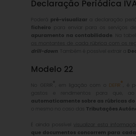
Declaração Periódica IV
Poderá
pré-visualizar
a declaração peri
ficheiro
para enviar para os serviços 
apuramento na contabilidade
. Na tab
os montantes de cada rúbrica com os reg
drill-down
. Também é possível extrair a
De
Modelo 22
®
®
No GERIR
, em ligação com o
DEFIR
, é p
gastos e rendimentos para que, ao 
automaticamente sobre as rúbricas do
o mesmo no caso das
Tributações Autó
É ainda possível
visualizar esta informaç
que documentos concorrem para cada 