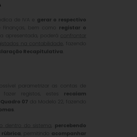
A
ódica de IVA e
gerar o respectivo
de Finanças, bem como
registar o
ela apresentada, poderá
confrontar
istados na contabilidade
, fazendo
claração Recapitulativa
.
ossível parametrizar as contas de
fazer registos, estes
recaiam
 Quadro 07
da Modelo 22, fazendo
nomas
.
ão dentro do sistema
,
percebendo
rúbrica
, permitindo
acompanhar