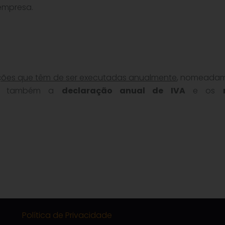
empresa.
ções que têm de ser executadas anualmente
, nomeadam
ndo também a
declaração anual de IVA
e os
Política de Privacidade