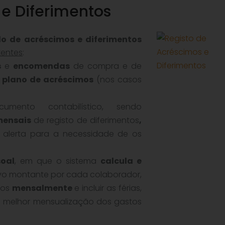
 e Diferimentos
o de acréscimos e diferimentos
tentes
:
s
e
encomendas
de compra e de
 plano de acréscimos
(nos casos
mento contabilístico, sendo
mensais
de registo de diferimentos
,
alerta para a necessidade de os
oal
, em que o sistema
calcula e
vo montante por cada colaborador,
mos
mensalmente
e incluir as férias,
ma melhor mensualização dos gastos