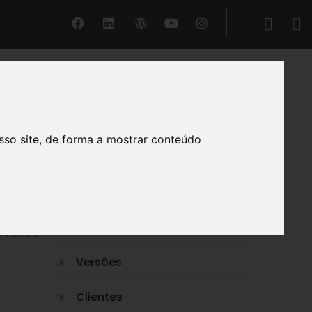
GERIR®
sso site, de forma a mostrar conteúdo
O nosso Suporte
Funcionalidades
que têm
Vídeos
 fiscais
Versões
Clientes