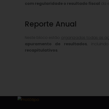
com regularidade o resultado fiscal
da 
Reporte Anual
Neste bloco estão
organizadas todas as a
apuramento de resultados
, inclui
recapitulativos
.