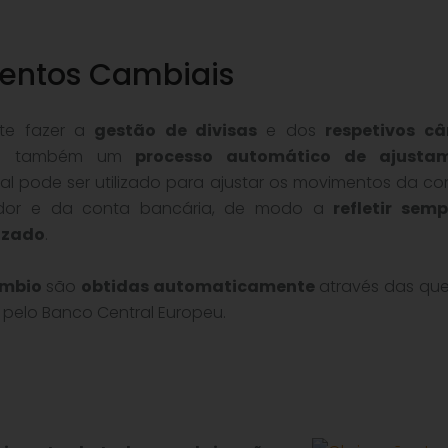
entos Cambiais
te fazer a
gestão de divisas
e dos
respetivos c
ando também um
processo automático de ajusta
ual pode ser utilizado para ajustar os movimentos da co
cedor e da conta bancária, de modo a
refletir sem
izado
.
âmbio
são
obtidas automaticamente
através das qu
s pelo Banco Central Europeu.