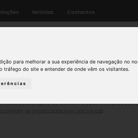
oluções
Notícias
Contactos
dição para melhorar a sua experiência de navegação no no
o tráfego do site e entender de onde vêm os visitantes.
ferências
entes da contabilidade é simples, pois
todas as ações 
ntabilísticas (registo de acréscimos, por exemplo), como
ncontram-se organizadas num único local
.