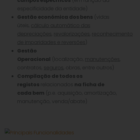
campos específicos
(em função da
especificidade da entidade)
Gestão económica dos bens
(vidas
úteis,
cálculo automático das
depreciações
,
revalorizações
,
reconhecimento
de imparidades e reversões
)
Gestão
Operacional
(localização,
manutenções
,
contratos,
seguros
, obras, entre outros)
Compilação de todos os
registos
relacionados
na ficha de
cada bem
(p.e. aquisição, amortização,
manutenção, venda/abate)