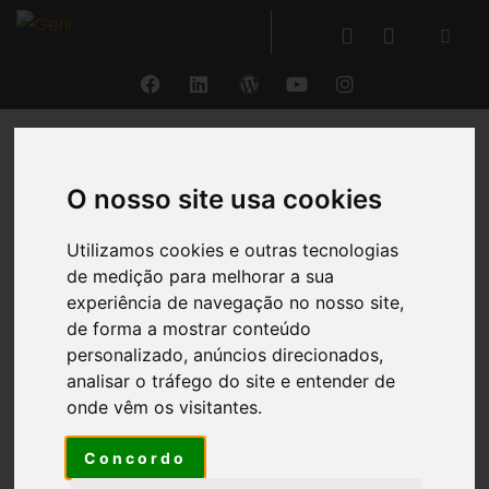
VOLTAR
O nosso site usa cookies
Gestão de Investimentos
Utilizamos cookies e outras tecnologias
de medição para melhorar a sua
experiência de navegação no nosso site,
Fornece uma
visão geral dos investimentos
,
de forma a mostrar conteúdo
permitindo o
controlo total
dos mesmos,
personalizado, anúncios direcionados,
assegurando a
fiabilidade da informação
,
analisar o tráfego do site e entender de
garantido o
cumprimento das regras aplicáveis
e
onde vêm os visitantes.
possibilitando uma
gestão de cadastro
de forma
segura e em
tempo real
.
Concordo