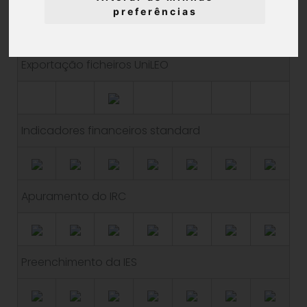
preferências
Exportação ficheiros UniLEO
Indicadores financeiros standard
Apuramento do IRC
Preenchimento da IES