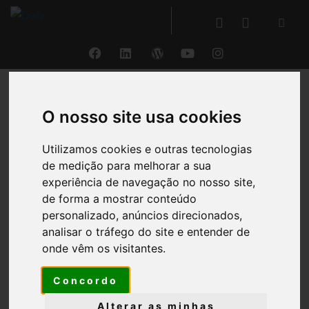
Versões
O nosso site usa cookies
Utilizamos cookies e outras tecnologias
de medição para melhorar a sua
Elaboração Demonstrações Financeiras - SNC
experiência de navegação no nosso site,
de forma a mostrar conteúdo
personalizado, anúncios direcionados,
analisar o tráfego do site e entender de
Elaboração Dem. Financeiras - PGC Angola
onde vêm os visitantes.
Concordo
Alterar as minhas
Elaboração Dem. Financeiras - SNC-AP