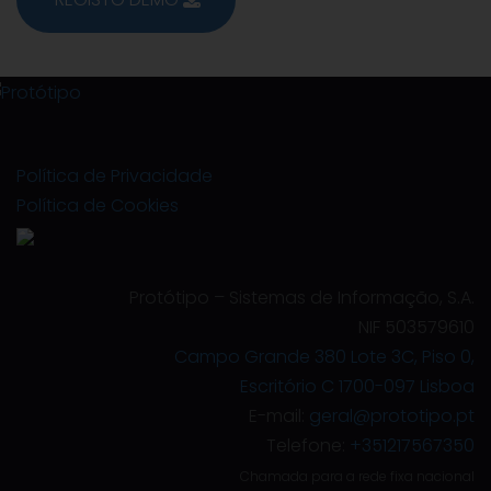
Política de Privacidade
Política de Cookies
Protótipo – Sistemas de Informação, S.A.
NIF 503579610
Campo Grande 380 Lote 3C, Piso 0,
Escritório C 1700-097 Lisboa
E-mail:
geral@prototipo.pt
Telefone:
+351217567350
Chamada para a rede fixa nacional