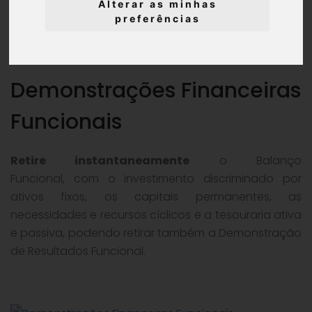
Alterar as minhas
Analise a
performance
da sua empresa com análises
preferências
mensais, trimestrais, semestrais e anuais.
Demonstrações Financeiras
Funcionais
Retire instantaneamente
o Balanço
Funcional, com o investimento discriminado por
ativos fixos, os capitais permanentes, as
necessidades e recursos cíclicos e a tesouraria ativa
e passiva, podendo retirar também a Demonstração
de Resultados Funcional.