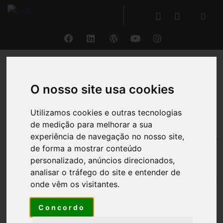
VOLTAR
O nosso site usa cookies
Análise Financeira
Utilizamos cookies e outras tecnologias
de medição para melhorar a sua
®
experiência de navegação no nosso site,
Com o DEFIR
,
a partir da simples importação de
de forma a mostrar conteúdo
um balancete
e com a indicação de um número
personalizado, anúncios direcionados,
reduzido de informações adicionais, tenha
acesso
analisar o tráfego do site e entender de
automático às Demonstrações Financeiras
onde vêm os visitantes.
Funcionais
da sua entidade
com mais de 50
indicadores financeiros de base
.
Concordo