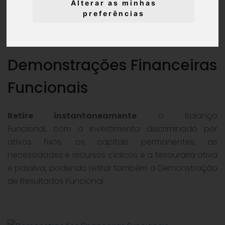
Alterar as minhas
Analise a
performance
da sua empresa com análises
preferências
mensais, trimestrais, semestrais e anuais.
Demonstrações Financeiras
Funcionais
Retire instantaneamente
o Balanço
Funcional, com o investimento discriminado por
ativos fixos, os capitais permanentes, as
necessidades e recursos cíclicos e a tesouraria ativa
e passiva, podendo retirar também a Demonstração
de Resultados Funcional.