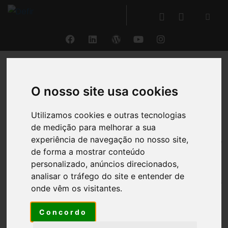
VOLTAR
O nosso site usa cookies
Análise Financeira
Utilizamos cookies e outras tecnologias
de medição para melhorar a sua
®
experiência de navegação no nosso site,
Com o DEFIR
,
a partir da simples importação de
de forma a mostrar conteúdo
um balancete
e com a indicação de um número
personalizado, anúncios direcionados,
reduzido de informações adicionais, tenha
acesso
analisar o tráfego do site e entender de
automático às Demonstrações Financeiras
onde vêm os visitantes.
Funcionais
da sua entidade
com mais de 50
indicadores financeiros de base
.
Concordo