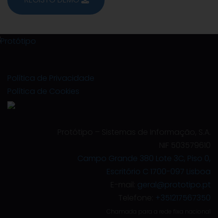
Política de Privacidade
Política de Cookies
Protótipo – Sistemas de Informação, S.A.
NIF 503579610
Campo Grande 380 Lote 3C, Piso 0,
Escritório C 1700-097 Lisboa
E-mail:
geral@prototipo.pt
Telefone:
+351217567350
Chamada para a rede fixa nacional