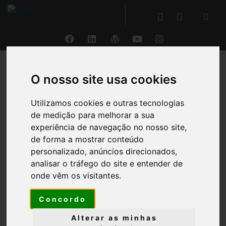
O nosso site usa cookies
VOLTAR
Utilizamos cookies e outras tecnologias
DEFIR® Angola
de medição para melhorar a sua
experiência de navegação no nosso site,
®
de forma a mostrar conteúdo
O DEFIR
é
100% compatível
com o
normativo
personalizado, anúncios direcionados,
contabilístico angolano
!
analisar o tráfego do site e entender de
onde vêm os visitantes.
Elabore as Demonstrações Financeiras e o Anexo
com toda a
fiabilidade
,
facilidade
e
rapidez
com
Concordo
o
software
de prestação de contas mais completo
do mercado.
Alterar as minhas