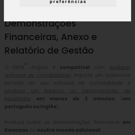
preferências
Demonstrações
Financeiras, Anexo e
Relatório de Gestão
®
O DEFIR
Angola é
compatível
com
qualquer
software
de contabilidade
. Importe um balancete
extraído do seu
software
de contabilidade e
produza um Balanço ou Demonstração de
Resultados
em menos de 2 minutos
(
em
português ou inglês
).
Produza todas as demonstrações financeiras
em
Kwanzas
ou
noutra moeda adicional
.