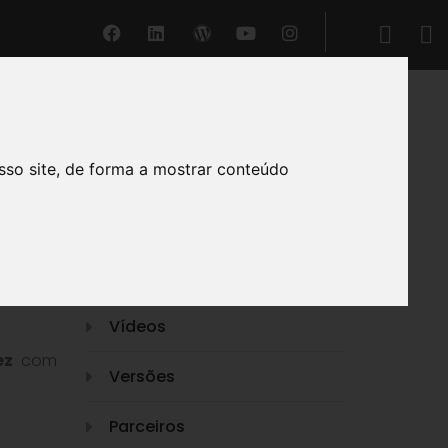
sso site, de forma a mostrar conteúdo
DEFIR®
O nosso Suporte
Funcionalidades
Vídeos
ez
com
Versões
Parceiros