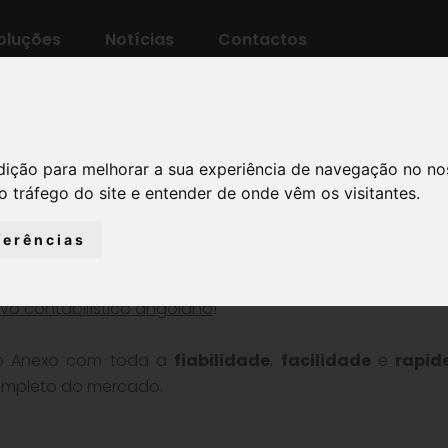
oluções
Notícias
Contactos
dição para melhorar a sua experiência de navegação no no
o tráfego do site e entender de onde vêm os visitantes.
ferências
vo contabilístico angolano
!
e o Anexo com toda a
fiabilidade
,
facilidade
e
rapid
ompleto do mercado.