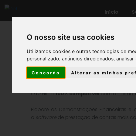
Início
S
O nosso site usa cookies
Utilizamos cookies e outras tecnologias de me
VOLTAR
personalizado, anúncios direcionados, analisar 
Concordo
Alterar as minhas pre
DEFIR® Angola
®
O DEFIR
é
100% compatível
com o
normati
Elabore as Demonstrações Financeiras 
o
software
de prestação de contas mais c