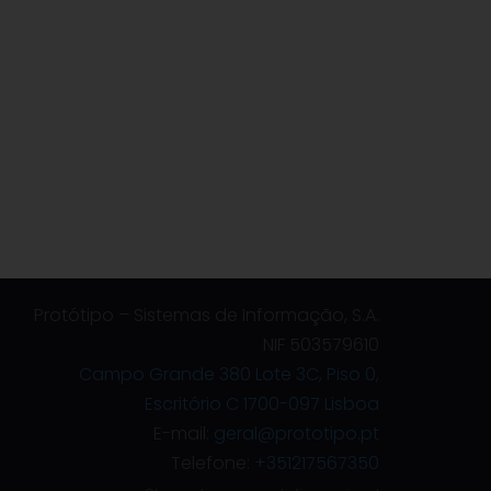
Protótipo – Sistemas de Informação, S.A.
NIF 503579610
Campo Grande 380 Lote 3C, Piso 0,
Escritório C 1700-097 Lisboa
E-mail:
geral@prototipo.pt
Telefone:
+351217567350