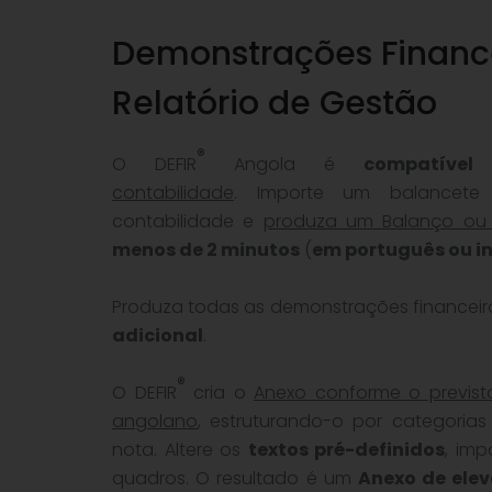
Demonstrações Finance
Relatório de Gestão
®
O DEFIR
Angola é
compatíve
contabilidade
. Importe um balancet
contabilidade e
produza um Balanço ou
menos de 2 minutos
(
em português ou i
Produza todas as demonstrações financei
adicional
.
®
O DEFIR
cria o
Anexo conforme o previst
angolano
, estruturando-o por categorias
nota. Altere os
textos pré-definidos
, imp
quadros. O resultado é um
Anexo de ele