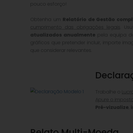
pouco esforço!
Obtenha um
Relatório de Gestão compl
cumprimento das obrigações legais
. Us
atualizados anualmente
pela equipa da
gráficos que pretender incluir, importe i
que considerar relevantes.
Declara
Trabalhe o
Lucr
Apure o impost
Pré-vizualize
,
Relato Multi-Moeda