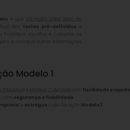
eto
e que
vai muito para além do
ufrua dos
textos pré-definidos
e
 Protótipo, escolha e comente os
magens e coloque outras informações
ção Modelo 1
o Tributável
e
Matéria Coletável
com
facilidade e rapid
o
com
segurança e fiabilidade
.
imprima
e
entregue
a declaração
Modelo 1
.