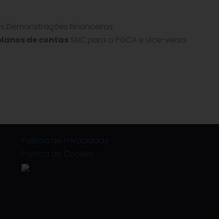
s Demonstrações Financeiras
planos de contas
SNC para o PGCA e vice-versa
Política de Privacidade
Política de Cookies