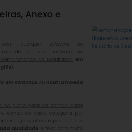
iras, Anexo e
l
com
qualquer
software
de
e extraído do seu
software
de
 Demonstração de Resultados
em
nglês
).
ras
em Kwanzas
ou
noutra moeda
o no plano geral de contabilidade
 e, dentro de cada categoria, por
orte imagens, altere e preencha os
vada qualidade
e feito com muito