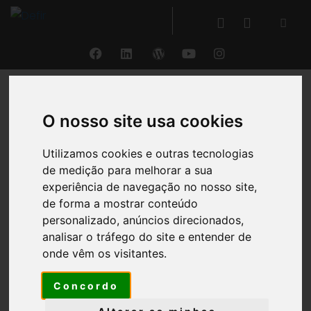
VOLTAR
O nosso site usa cookies
Inteligência Artificial
Utilizamos cookies e outras tecnologias
de medição para melhorar a sua
experiência de navegação no nosso site,
A Protótipo, em 2026, celebra 30 anos de inovação
de forma a mostrar conteúdo
ao serviço da gestão, da contabilidade e do rigor
personalizado, anúncios direcionados,
técnico.
analisar o tráfego do site e entender de
onde vêm os visitantes.
Para assinalar esta data histórica,
disponibilizamos, durante todo o ano de 2026,
Concordo
uma oferta exclusiva para todos os clientes do