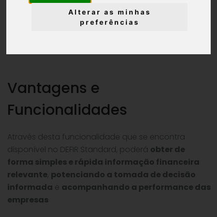
Alterar as minhas
Poderá fazer análises
mensais
,
bimestrais
,
preferências
trimestrais
,
quadrimestrais
,
semestrais
e
anuais
.
Vantagens e
Funcionalidades
Através desta funcionalidade que se encontra
disponível no DEFIR Standard, poderá
obter de
forma simples e rápida informação financeira
relevante
,
potenciando a tomada de decisão
informada
e
acompanhando a performance das
empresas