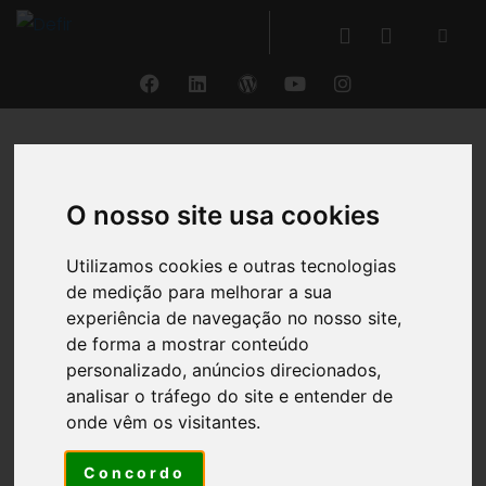
VOLTAR
O nosso site usa cookies
Dashboard
Utilizamos cookies e outras tecnologias
de medição para melhorar a sua
Com o DEFIR® Standard,
a partir da simples
experiência de navegação no nosso site,
importação de um balancete ou SAFT
e com a
de forma a mostrar conteúdo
indicação de um número reduzido de informações
personalizado, anúncios direcionados,
adicionais, através do modo Dashboard,
poderá
analisar o tráfego do site e entender de
exportar um relatório com mais de 40
onde vêm os visitantes.
indicadores de performance (KPIs) e respetivos
Mapas
.
Concordo