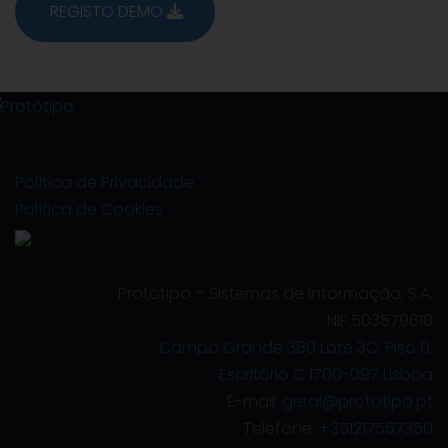
REGISTO DEMO
Política de Privacidade
Política de Cookies
Protótipo – Sistemas de Informação, S.A.
NIF 503579610
Campo Grande 380 Lote 3C, Piso 0,
Escritório C 1700-097 Lisboa
E-mail:
geral@prototipo.pt
Telefone:
+351217567350