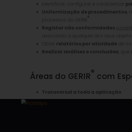
Identificar, configurar e caracterizar
pa
Uniformização de procedimentos
, 
®
processos do GERIR
Registar não conformidades
a part
associado a qualquer dos seus objeto
Obter
relatórios por atividade
de mo
Realizar análises e conclusões
, que
®
Áreas do GERIR
com Espe
Transversal a toda a aplicação