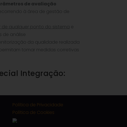
râmetros de avaliação
recorrendo à área de gestão de
ir de qualquer ponto do sistema
e
s de análise
nitorização da qualidade realizada
 permitam tomar medidas corretivas
cial Integração:
Política de Privacidade
Política de Cookies