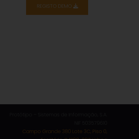
REGISTO DEMO
Protótipo – Sistemas de Informação, S.A.
NIF 503579610
Campo Grande 380 Lote 3C, Piso 0,