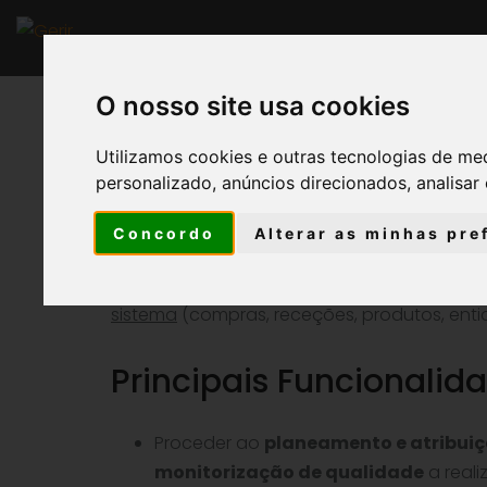
Início
S
O nosso site usa cookies
VOLTAR
Utilizamos cookies e outras tecnologias de me
personalizado, anúncios direcionados, analisar 
Gestão da Qualidade
Concordo
Alterar as minhas pre
Através da
construção de relatórios-ba
®
externo
, o GERIR
possibilita a
identificaç
sistema
(compras, receções, produtos, entid
Principais Funcionalid
Proceder ao
planeamento e atribuiç
monitorização de qualidade
a reali