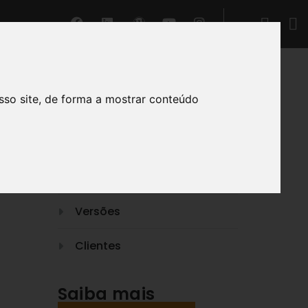
GERIR®
sso site, de forma a mostrar conteúdo
O nosso Suporte
Funcionalidades
no como
Vídeos
onto do
Versões
Clientes
Saiba mais