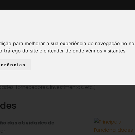
oluções
Notícias
Contactos
dição para melhorar a sua experiência de navegação no no
o tráfego do site e entender de onde vêm os visitantes.
ferências
se
associados a
processos de controlo
,
tanto inter
ão e o registo de não conformidades
,
em qualquer p
ades, fornecedores, investimentos, etc.).
ades
ão das atividades de
zar