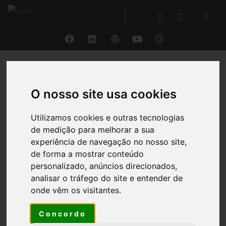
VOLTAR
O nosso site usa cookies
Armazém
Utilizamos cookies e outras tecnologias
de medição para melhorar a sua
®
A gestão de armazéns do GERIR
permite
controlar
experiência de navegação no nosso site,
os fluxos de entradas e saídas de produtos
,
de forma a mostrar conteúdo
associados a entradas/compras e saídas/vendas
personalizado, anúncios direcionados,
analisar o tráfego do site e entender de
de produto,
efetuando de forma automática os
onde vêm os visitantes.
respetivos registos contabilísticos
e garantido a
utilização de
sistema de inventário permanente
.
Concordo